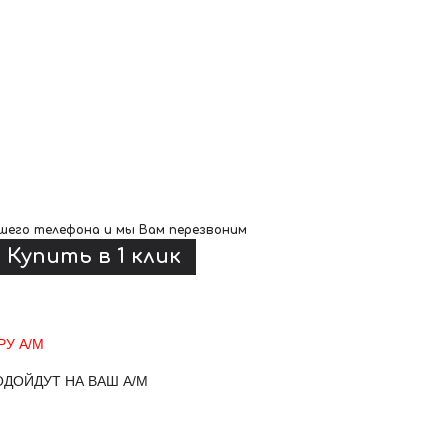
шего телефона и мы Вам перезвоним
У А/М
ОДОЙДУТ НА ВАШ А/М